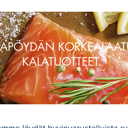
APÖYDÄN KORKEALAATU
KALATUOTTEET.