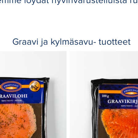
mme löydät hyvinvarustelluista r
Graavi ja kylmäsavu- tuotteet